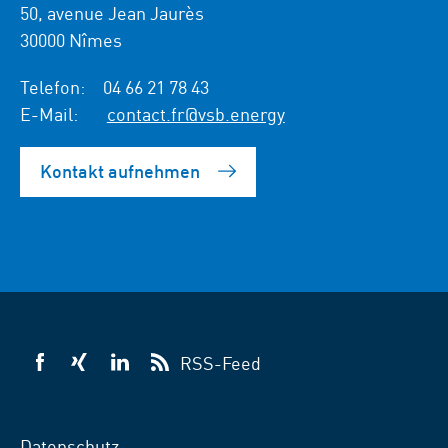
50, avenue Jean Jaurès
30000 Nîmes
Telefon:
04 66 21 78 43
E-Mail:
contact.fr@vsb.energy
Kontakt aufnehmen
RSS-Feed
VSB
VSB
VSB
auf
auf
auf
Facebook
Xing
LinkedIn
Datenschutz