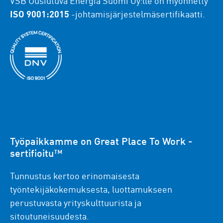
VSB Uusiutuva Energia Suomi Oy:lle on myönnetty
ISO 9001:2015
-johtamisjärjestelmäsertifikaatti.
Työpaikkamme on Great Place To Work -
sertifioitu™
Tunnustus kertoo erinomaisesta
työntekijäkokemuksesta, luottamukseen
perustuvasta yrityskulttuurista ja
sitoutuneisuudesta.