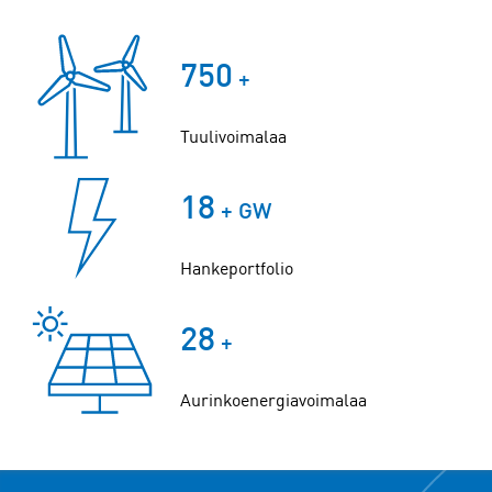
750
+
Tuulivoimalaa
20
+ GW
Hankeportfolio
30
+
Aurinkoenergiavoimalaa