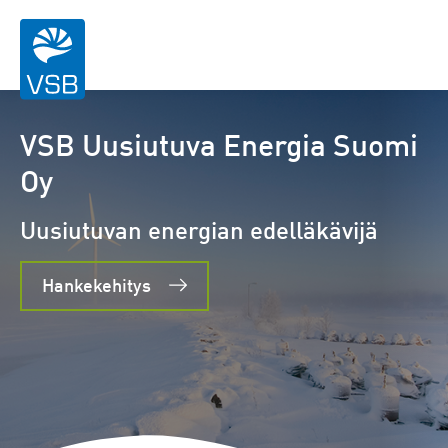
Kotisivu
VSB Uusiutuva Energia Suomi
Oy
Uusiutuvan energian edelläkävijä
Hankekehitys