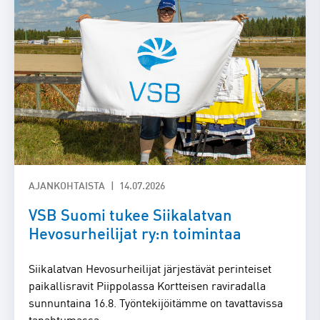
AJANKOHTAISTA
14.07.2026
VSB Suomi tukee Siikalatvan
Hevosurheilijat ry:n toimintaa
Siikalatvan Hevosurheilijat järjestävät perinteiset
paikallisravit Piippolassa Kortteisen raviradalla
sunnuntaina 16.8. Työntekijöitämme on tavattavissa
tapahtumassa.