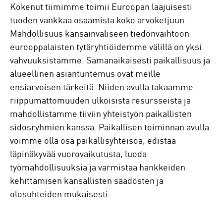
Kokenut tiimimme toimii Euroopan laajuisesti
tuoden vankkaa osaamista koko arvoketjuun.
Mahdollisuus kansainväliseen tiedonvaihtoon
eurooppalaisten tytäryhtiöidemme välillä on yksi
vahvuuksistamme. Samanaikaisesti paikallisuus ja
alueellinen asiantuntemus ovat meille
ensiarvoisen tärkeitä. Niiden avulla takaamme
riippumattomuuden ulkoisista resursseista ja
mahdollistamme tiiviin yhteistyön paikallisten
sidosryhmien kanssa. Paikallisen toiminnan avulla
voimme olla osa paikallisyhteisöä, edistää
läpinäkyvää vuorovaikutusta, luoda
työmahdollisuuksia ja varmistaa hankkeiden
kehittämisen kansallisten säädösten ja
olosuhteiden mukaisesti.