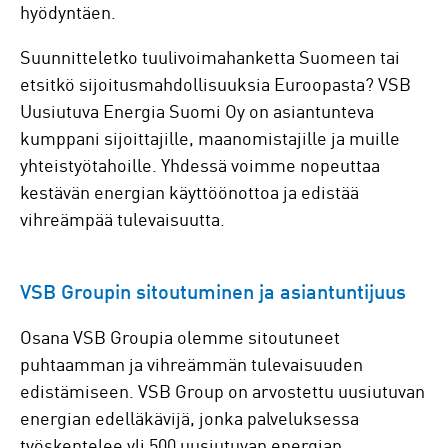
hyödyntäen.
Suunnitteletko tuulivoimahanketta Suomeen tai
etsitkö sijoitusmahdollisuuksia Euroopasta? VSB
Uusiutuva Energia Suomi Oy on asiantunteva
kumppani sijoittajille, maanomistajille ja muille
yhteistyötahoille. Yhdessä voimme nopeuttaa
kestävän energian käyttöönottoa ja edistää
vihreämpää tulevaisuutta.
VSB Groupin sitoutuminen ja asiantuntijuus
Osana VSB Groupia olemme sitoutuneet
puhtaamman ja vihreämmän tulevaisuuden
edistämiseen. VSB Group on arvostettu uusiutuvan
energian edelläkävijä, jonka palveluksessa
työskentelee yli 500 uusiutuvan energian