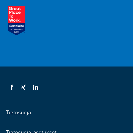
VSB
VSB
VSB
facebookissa
xingissä
LinkedInissä
Tietosuoja
Tietosuoja-asetukset