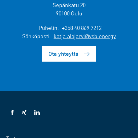
Sepänkatu 20
90100 Oulu
Puhelin:
+358 40 869 7212
Sähköposti:
katja.alajarvi@vsb.energy
Ota yhteyttä
VSB
VSB
VSB
facebookissa
xingissä
LinkedInissä