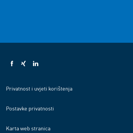
VSB
VSB
VSB
na
na
na
Facebooku
Xingu
LinkedInu
Privatnost i uvjeti korištenja
Postavke privatnosti
Karta web stranica