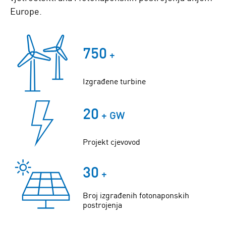
Europe.
750
+
Izgrađene turbine
20
+ GW
Projekt cjevovod
30
+
Broj izgrađenih fotonaponskih
postrojenja