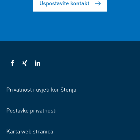
Uspostavite kontakt
VSB
VSB
VSB
na
na
na
Facebooku
Xingu
LinkedInu
Privatnost i uvjeti korištenja
Postavke privatnosti
Karta web stranica