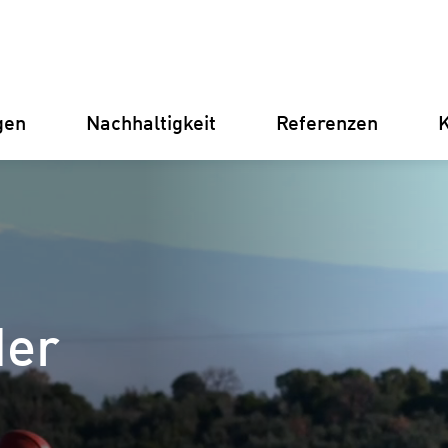
gen
Nachhaltigkeit
Referenzen
K
Deutschland
Finnland
Italien
Kroatien
Umspannwerke
Erneuer
der
Stromve
für Unt
Betriebsführung
Batterie
Instandhaltung
(BESS)