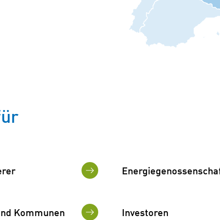
für
erer
Energiegenossenscha
und Kommunen
Investoren