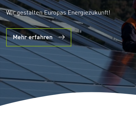
Standorte
Repowering
Wir gestalten Europas Energiezukunft!
Innovation
Batteriespeicherlösungen
Mehr erfahren
ENERGYNIOUS –
Individuelle
Energielösungen