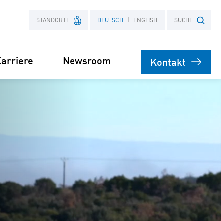
STANDORTE
DEUTSCH
ENGLISH
SUCHE
arriere
Newsroom
Kontakt
Frankreich
Suchbegriff
Polen
bare
rsorgung
Stromliefervertrag
ernehmen
(PPA)
speicher