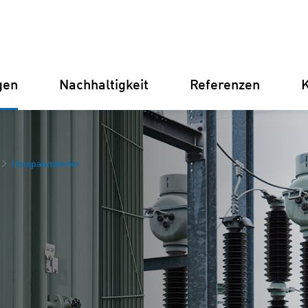
gen
Nachhaltigkeit
Referenzen
K
Deutschland
Finnland
Italien
Kroatien
Energiepark
Umspannwerke
Management
Umspannwerke
Erneuer
Stromve
für Unt
Betriebsführung
Batterie
Instandhaltung
(BESS)