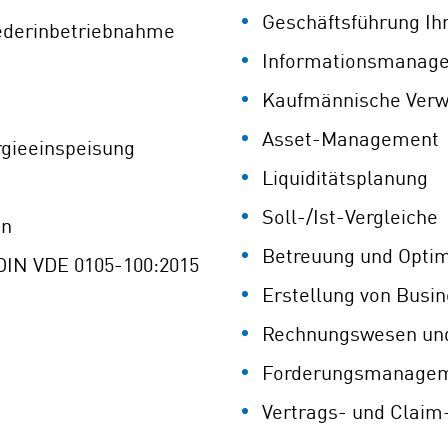
Geschäftsführung Ih
iederinbetriebnahme
Informationsmanagem
Kaufmännische Verw
Asset-Management
gieeinspeisung
Liquiditätsplanung
Soll-/Ist-Vergleiche
en
Betreuung und Optim
IN VDE 0105-100:2015
Erstellung von Busi
Rechnungswesen und
Forderungsmanage
Vertrags- und Clai