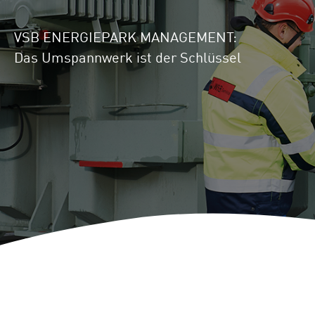
Standorte
Repowering
VSB ENERGIEPARK MANAGEMENT:
Innovation
Das Umspannwerk ist der Schlüssel
Batteriespeicherlösungen
ENERGYNIOUS –
Individuelle
Energielösungen