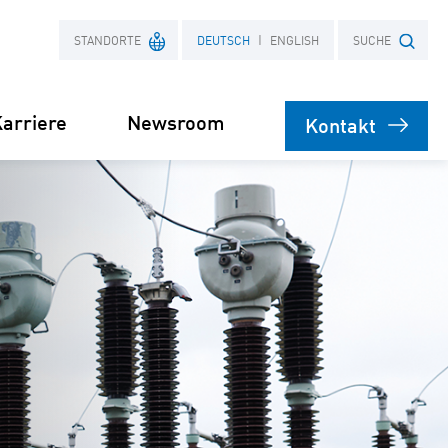
STANDORTE
DEUTSCH
ENGLISH
SUCHE
arriere
Newsroom
Kontakt
Frankreich
Suchbegriff
Polen
bare
rsorgung
Stromliefervertrag
ernehmen
(PPA)
speicher