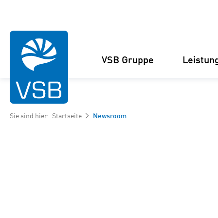
VSB Gruppe
Leistun
Sie sind hier:
Startseite
Newsroom
Struktur
Windenergie-Projekte
Management
Solarenergie-Projekte
Zahlen und Fakten
Projektankauf und
Kooperationen