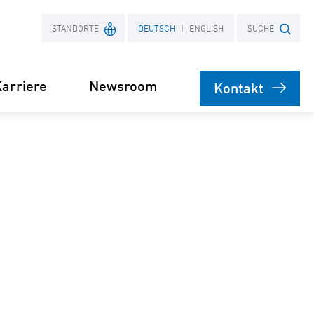
STANDORTE
DEUTSCH
ENGLISH
SUCHE
arriere
Newsroom
Kontakt
Frankreich
Suchbegriff
Polen
bare
rsorgung
Stromliefervertrag
ernehmen
(PPA)
speicher