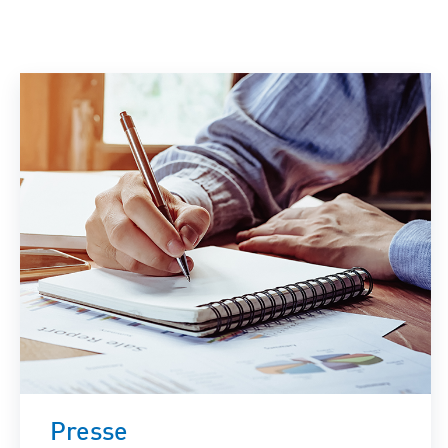
Standorte
Repowering
Innovation
Batteriespeicherlösungen
ENERGYNIOUS –
Individuelle
Energielösungen
Presse