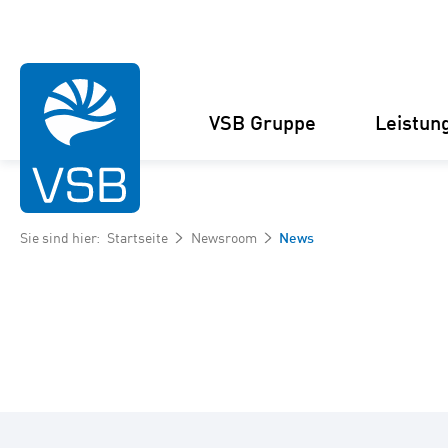
VSB Gruppe
Leistun
Sie sind hier:
Startseite
Newsroom
News
Struktur
Windenergie-Projekte
Management
Solarenergie-Projekte
Zahlen und Fakten
Projektankauf und
Kooperationen