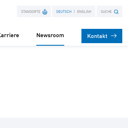
STANDORTE
DEUTSCH
ENGLISH
SUCHE
arriere
Newsroom
Kontakt
Frankreich
Suchbegriff
Polen
bare
rsorgung
Stromliefervertrag
ernehmen
(PPA)
speicher