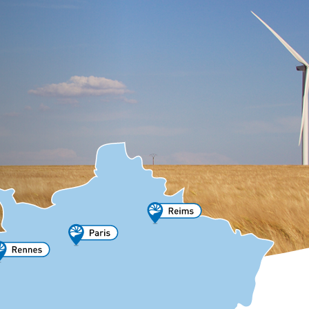
mmation
g