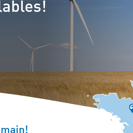
lables!
Autoconso
Repowerin
emain!