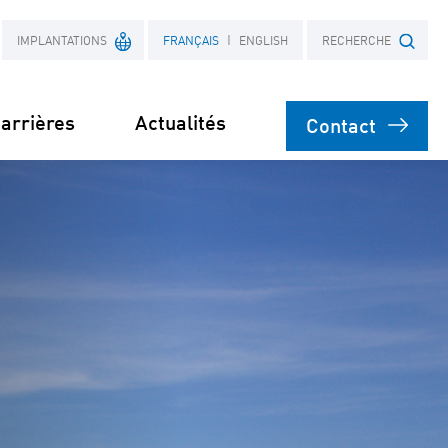
IMPLANTATIONS
FRANÇAIS
ENGLISH
RECHERCHE
arrières
Actualités
Contact
France
Objet
Pologne
nt
on
 actifs