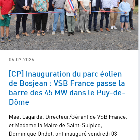
06.07.2026
[CP] Inauguration du parc éolien
de Bosjean : VSB France passe la
barre des 45 MW dans le Puy-de-
Dôme
Maël Lagarde, Directeur/Gérant de VSB France,
et Madame la Maire de Saint-Sulpice,
Dominique Ondet, ont inauguré vendredi 03