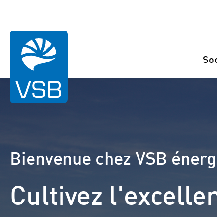
So
Producteur
indépendant
énergies
Eolien
Bienvenue chez VSB énergi
renouvelables
Photovoltaïque
Cultivez l'excelle
Hydroélectrique