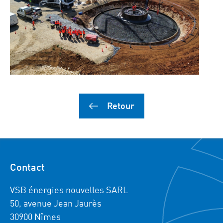
Retour
Contact
VSB énergies nouvelles SARL
50, avenue Jean Jaurès
30900 Nîmes