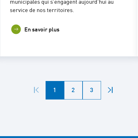
municipales qui s’engagent aujourd’hui au
service de nos territoires.
En savoir plus
1
2
3
Première
Dernière
page
page