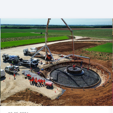
Autoconso
Repowerin