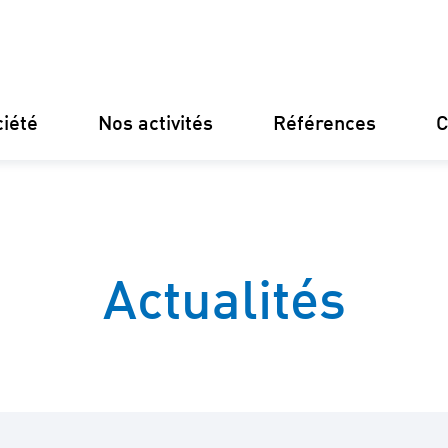
ciété
Nos activités
Références
C
Allemagne
Finlande
Italie
Croatie
Actualités
Notre structure
Financeme
Notre philosophie
Constructi
Nos certifications
Gestion des