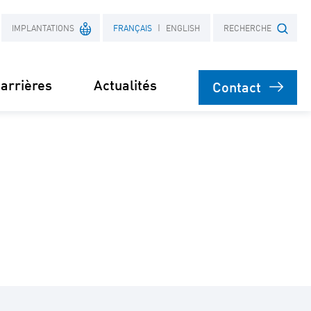
IMPLANTATIONS
FRANÇAIS
ENGLISH
RECHERCHE
arrières
Actualités
Contact
France
Objet
Pologne
nt
on
 actifs