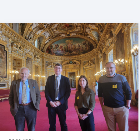
mmation
g