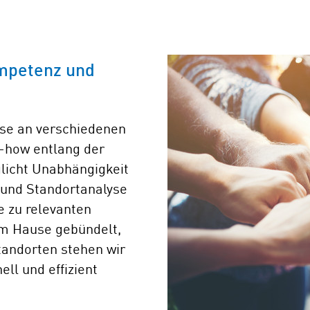
ompetenz und
ise an verschiedenen
-how entlang der
licht Unabhängigkeit
 und Standortanalyse
e zu relevanten
em Hause gebündelt,
tandorten stehen wir
ll und effizient