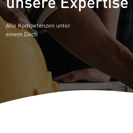
unsere Expertise
Standorte
Repowering
Innovation
Alle Kompetenzen unter
Batteriespeicherlösungen
einem Dach
ENERGYNIOUS –
Individuelle
Energielösungen