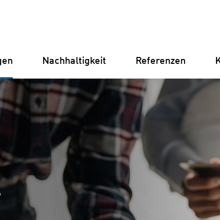
gen
Nachhaltigkeit
Referenzen
K
Deutschland
Finnland
Italien
Kroatien
Umspannwerke
Erneuer
Stromve
für Unt
–
Betriebsführung
Batterie
Instandhaltung
(BESS)