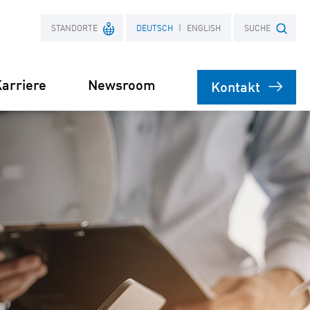
STANDORTE
DEUTSCH
ENGLISH
SUCHE
arriere
Newsroom
Kontakt
Frankreich
Suchbegriff
Polen
bare
rsorgung
Stromliefervertrag
ernehmen
(PPA)
speicher