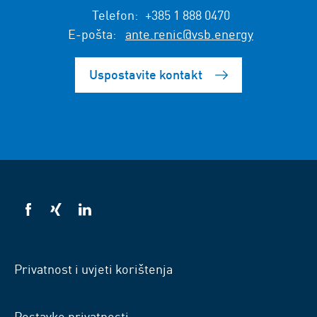
Telefon:
+385 1 888 0470
E-pošta:
ante.renic@vsb.energy
Uspostavite kontakt
VSB
VSB
VSB
na
na
na
Facebooku
Xingu
LinkedInu
Privatnost i uvjeti korištenja
Postavke privatnosti