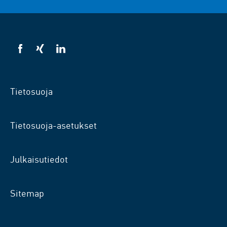
VSB
VSB
VSB
facebookissa
xingissä
LinkedInissä
Tietosuoja
Tietosuoja-asetukset
Julkaisutiedot
Sitemap