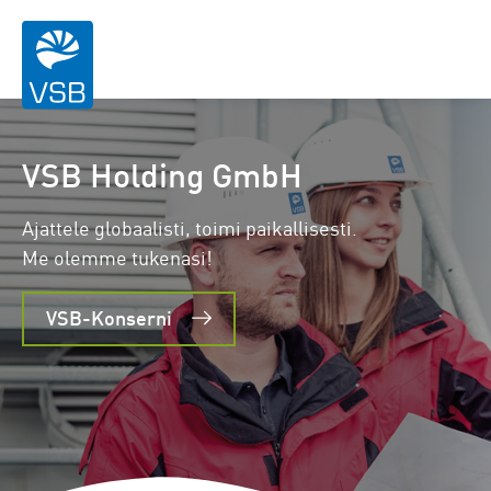
VSB Holding GmbH
Ajattele globaalisti, toimi paikallisesti.
Me olemme tukenasi!
VSB-Konserni