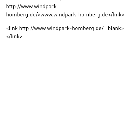
http://www.windpark-
homberg.de/>www.windpark-homberg.de</link>
<link http://www.windpark-homberg.de/ _blank>
</link>
Zum
überspringen
der
folgenden
Google-
Map