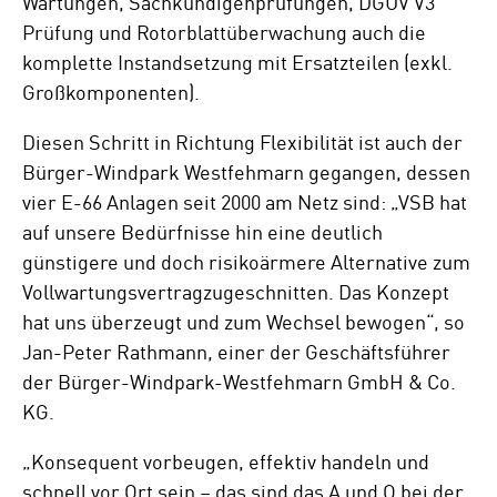
Wartungen, Sachkundigenprüfungen, DGUV V3
Prüfung und Rotorblattüberwachung auch die
komplette Instandsetzung mit Ersatzteilen (exkl.
Großkomponenten).
Diesen Schritt in Richtung Flexibilität ist auch der
Bürger-Windpark Westfehmarn gegangen, dessen
vier E-66 Anlagen seit 2000 am Netz sind: „VSB hat
auf unsere Bedürfnisse hin eine deutlich
günstigere und doch risikoärmere Alternative zum
Vollwartungsvertrag
zugeschnitten. Das Konzept
hat uns überzeugt und zum Wechsel bewogen“, so
Jan-Peter Rathmann, einer der Geschäftsführer
der Bürger-Windpark-Westfehmarn GmbH & Co.
KG.
„Konsequent vorbeugen, effektiv handeln und
schnell vor Ort sein – das sind das A und O bei der