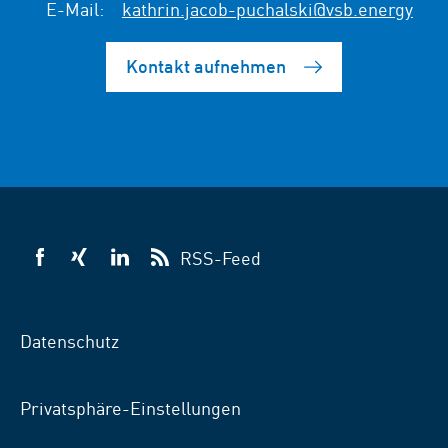
E-Mail:
kathrin.jacob-puchalski@vsb.energy
Kontakt aufnehmen
RSS-Feed
VSB
VSB
VSB
auf
auf
auf
Facebook
Xing
LinkedIn
Datenschutz
Privatsphäre-Einstellungen