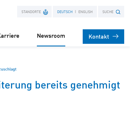
STANDORTE
DEUTSCH
ENGLISH
SUCHE
arriere
Newsroom
Kontakt
Frankreich
Suchbegriff
Polen
Presse
zuschlagt
iterung bereits genehmigt
bare
rsorgung
Stromliefervertrag
ernehmen
(PPA)
speicher