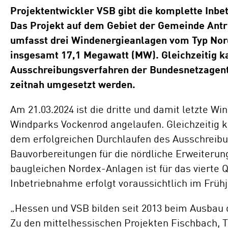
Standorte
Projektentwickler VSB gibt die komplette Inb
Repowering
Das Projekt auf dem Gebiet der Gemeinde Antri
Innovation
umfasst drei Windenergieanlagen vom Typ Nor
Batteriespeicherlösungen
insgesamt 17,1 Megawatt (MW). Gleichzeitig k
Ausschreibungsverfahren der Bundesnetzagent
ENERGYNIOUS –
zeitnah umgesetzt werden.
Individuelle
Energielösungen
Am 21.03.2024 ist die dritte und damit letzte W
Windparks Vockenrod angelaufen. Gleichzeitig
dem erfolgreichen Durchlaufen des Ausschreib
Bauvorbereitungen für die nördliche Erweiterun
baugleichen Nordex-Anlagen ist für das vierte Q
Inbetriebnahme erfolgt voraussichtlich im Frühj
„Hessen und VSB bilden seit 2013 beim Ausbau d
Zu den mittelhessischen Projekten Fischbach,