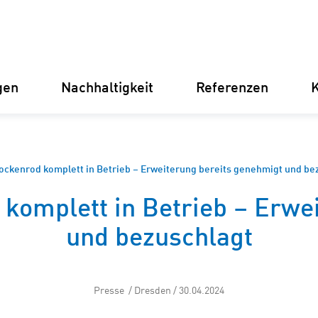
gen
Nachhaltigkeit
Referenzen
K
Deutschland
Finnland
Italien
Kroatien
ckenrod komplett in Betrieb – Erweiterung bereits genehmigt und be
omplett in Betrieb – Erwe
Umspannwerke
Erneuer
und bezuschlagt
Stromve
für Unt
Betriebsführung
Presse / Dresden / 30.04.2024
Batterie
Instandhaltung
(BESS)