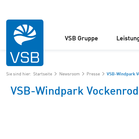
VSB Gruppe
Leistun
Sie sind hier:
Startseite
Newsroom
Presse
VSB-Windpark Vo
VSB-Windpark Vockenrod k
Struktur
Windenergie-Projekte
Management
Solarenergie-Projekte
Zahlen und Fakten
Projektankauf und
Kooperationen