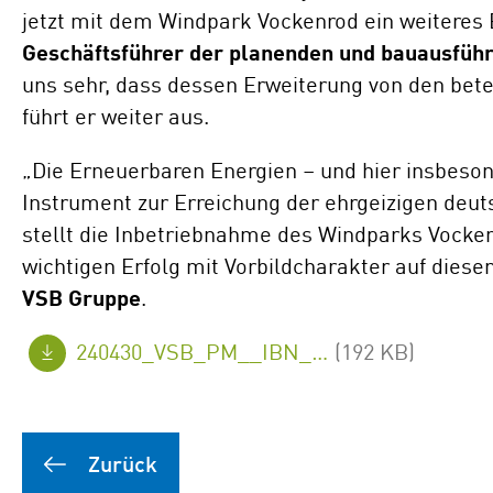
jetzt mit dem Windpark Vockenrod ein weiteres 
Geschäftsführer der planenden und bauausfüh
uns sehr, dass dessen Erweiterung von den bet
führt er weiter aus.
„Die Erneuerbaren Energien – und hier insbeso
Instrument zur Erreichung der ehrgeizigen deu
stellt die Inbetriebnahme des Windparks Vocke
wichtigen Erfolg mit Vorbildcharakter auf dies
VSB Gruppe
.
240430_VSB_PM__IBN_VOC-I_Genehmigung_Erweiterung_FINAL_de.pdf
(192 KB)
Zurück