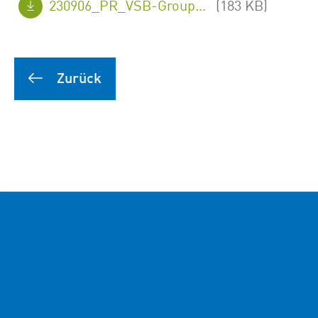
230906_PR_VSB-Group_Hybridpark-Konzepte_FINAL_de.pdf
(183 KB)
Zurück