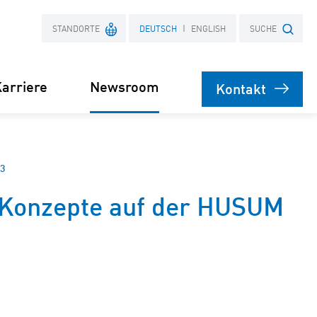
STANDORTE
DEUTSCH
ENGLISH
SUCHE
arriere
Newsroom
Kontakt
Frankreich
Suchbegriff
Polen
Presse
23
k-Konzepte auf der HUSUM
bare
rsorgung
Stromliefervertrag
ernehmen
(PPA)
speicher