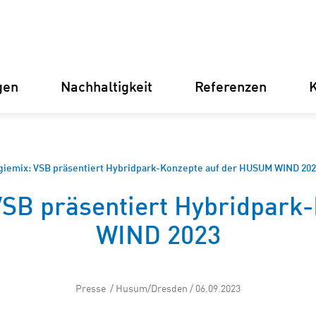
gen
Nachhaltigkeit
Referenzen
K
Deutschland
Finnland
Italien
Kroatien
rgiemix: VSB präsentiert Hybridpark-Konzepte auf der HUSUM WIND 20
 VSB präsentiert Hybridpar
Umspannwerke
Erneuer
WIND 2023
Stromve
für Unt
Betriebsführung
Presse / Husum/Dresden / 06.09.2023
Batterie
Instandhaltung
(BESS)