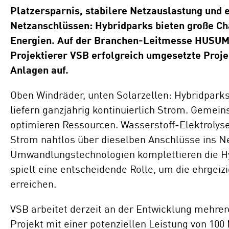
Standorte
Platzersparnis, stabilere Netzauslastung und
Repowering
Netzanschlüssen: Hybridparks bieten große C
Innovation
Energien. Auf der Branchen-Leitmesse HUSUM 
Batteriespeicherlösungen
Projektierer VSB erfolgreich umgesetzte Projek
Anlagen auf.
ENERGYNIOUS –
Individuelle
Oben Windräder, unten Solarzellen: Hybridpar
Energielösungen
liefern ganzjährig kontinuierlich Strom. Geme
optimieren Ressourcen. Wasserstoff-Elektrolys
Strom nahtlos über dieselben Anschlüsse ins Net
Umwandlungstechnologien komplettieren die Hy
spielt eine entscheidende Rolle, um die ehrgeiz
erreichen.
VSB arbeitet derzeit an der Entwicklung mehrer
Projekt mit einer potenziellen Leistung von 10