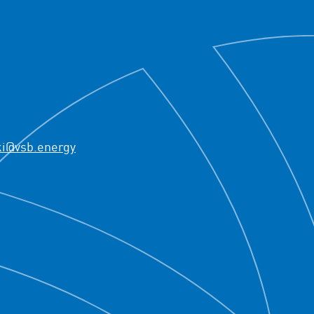
ki@vsb.energy