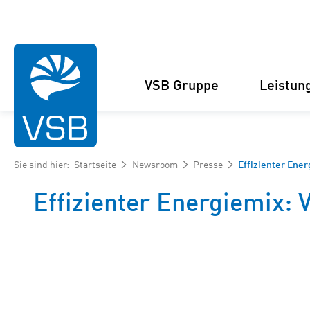
VSB Gruppe
Leistun
Sie sind hier:
Startseite
Newsroom
Presse
Effizienter Ene
Effizienter Energiemix:
Struktur
Windenergie-Projekte
Management
Solarenergie-Projekte
Zahlen und Fakten
Projektankauf und
Kooperationen