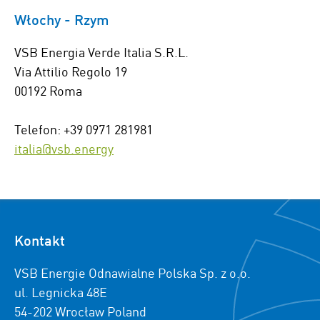
Włochy - Rzym
VSB Energia Verde Italia S.R.L.
Via Attilio Regolo 19
00192 Roma
Telefon: +39 0971 281981
italia@vsb.energy
Kontakt
VSB Energie Odnawialne Polska Sp. z o.o.
ul. Legnicka 48E
54-202 Wrocław Poland