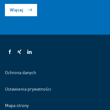
Więcej
VSB
VSB
VSB
na
na
na
Facebooku
Xing
LinkedIn
Ochrona danych
Ustawienia prywatności
Mapa strony