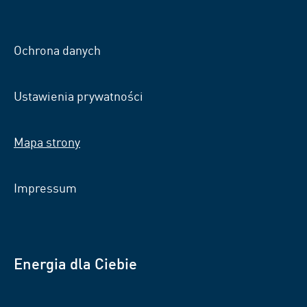
VSB
VSB
VSB
na
na
na
Facebooku
Xing
LinkedIn
Ochrona danych
Ustawienia prywatności
Mapa strony
Impressum
Energia dla Ciebie