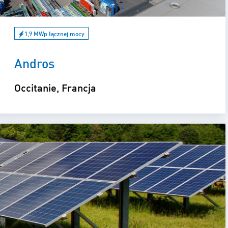
1,9 MWp łącznej mocy
Andros
Occitanie, Francja