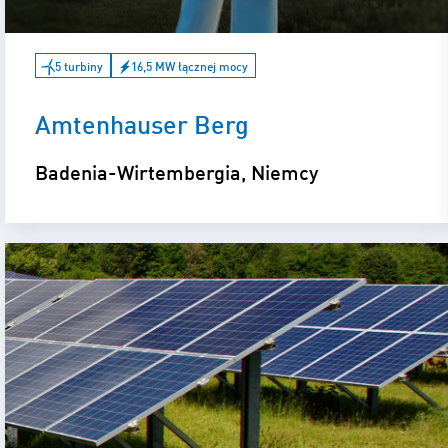
5 turbiny
16,5 MW łącznej mocy
Amtenhauser Berg
Badenia-Wirtembergia, Niemcy