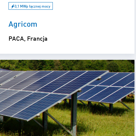
0,1 MWp łącznej mocy
Agricom
PACA, Francja