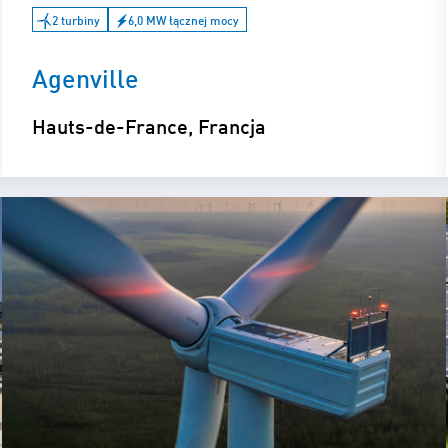
2 turbiny
6,0 MW łącznej mocy
Agenville
Hauts-de-France, Francja