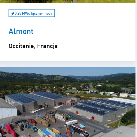
0,25 MWc łącznej mocy
Almont
Occitanie, Francja