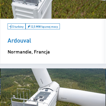
5 turbiny
12,5 MW łącznej mocy
Ardouval
Normandie, Francja