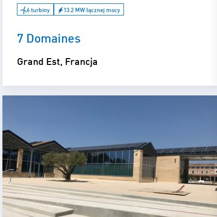
6 turbiny
13.2 MW łącznej mocy
7 Domaines
Grand Est, Francja