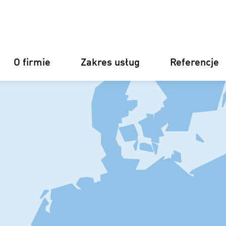
O firmie
Zakres usług
Referencje
Niemcy
Finlandia
Włochy
Chorwacj