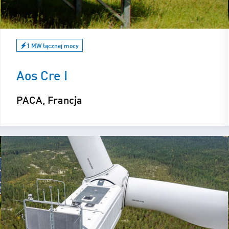
1 MW łącznej mocy
Aos Cre I
PACA, Francja