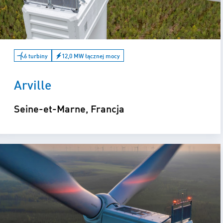
6 turbiny
12,0 MW łącznej mocy
Arville
Seine-et-Marne, Francja