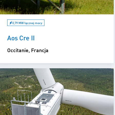
0,79 MW łącznej mocy
Aos Cre II
Occitanie, Francja