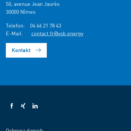
50, avenue Jean Jaurès
30000 Nîmes
Telefon:
04 66 21 78 43
E-Mail:
contact.fr@vsb.energy
Kontakt
VSB
VSB
VSB
na
na
na
Facebooku
Xing
LinkedIn
Ochrona danych