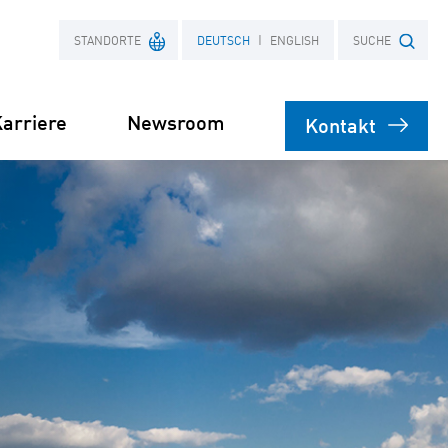
STANDORTE
DEUTSCH
ENGLISH
SUCHE
arriere
Newsroom
Kontakt
Frankreich
Suchbegriff
Polen
bare
rsorgung
Stromliefervertrag
ernehmen
(PPA)
speicher