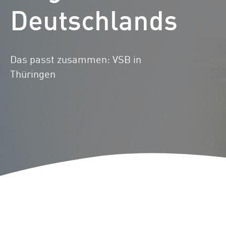
Deutschlands
Standorte
Repowering
Innovation
Batteriespeicherlösungen
Das passt zusammen: VSB in
Thüringen
ENERGYNIOUS –
Individuelle
Energielösungen