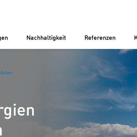
gen
Nachhaltigkeit
Referenzen
K
Deutschland
Finnland
Italien
Kroatien
Erfurt
Umspannwerke
Erneuer
rgien
Stromve
für Unt
Betriebsführung
n
Batterie
Instandhaltung
(BESS)