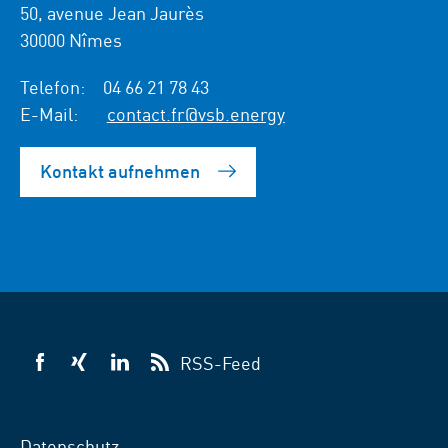
50, avenue Jean Jaurès
30000 Nîmes
Telefon:
04 66 21 78 43
E-Mail:
contact.fr@vsb.energy
Kontakt aufnehmen
RSS-Feed
VSB
VSB
VSB
auf
auf
auf
Facebook
Xing
LinkedIn
Datenschutz