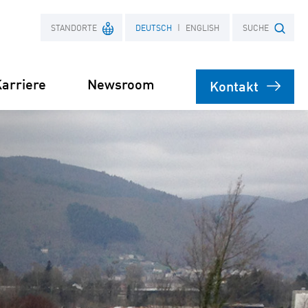
STANDORTE
DEUTSCH
ENGLISH
SUCHE
arriere
Newsroom
Kontakt
Frankreich
Suchbegriff
Polen
bare
rsorgung
Stromliefervertrag
ernehmen
(PPA)
speicher