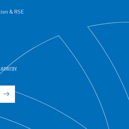
ion & RSE
.energy