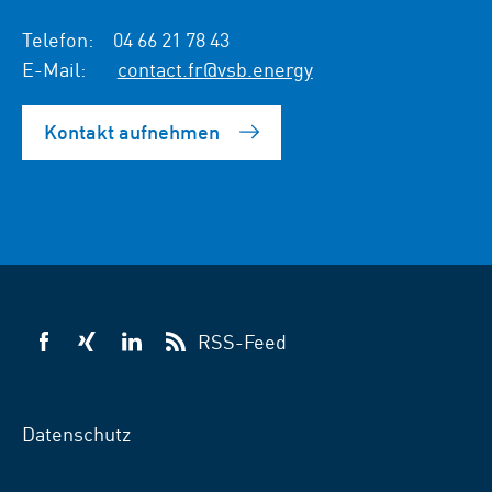
Telefon:
04 66 21 78 43
E-Mail:
contact.fr@vsb.energy
Kontakt aufnehmen
RSS-Feed
VSB
VSB
VSB
auf
auf
auf
Facebook
Xing
LinkedIn
Datenschutz