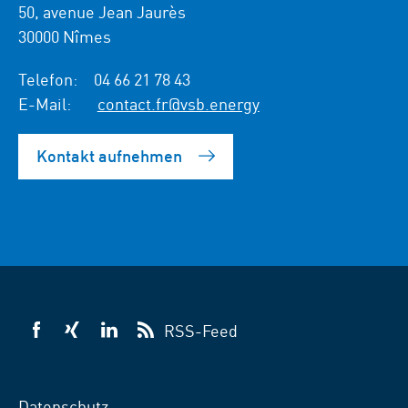
50, avenue Jean Jaurès
30000 Nîmes
Telefon:
04 66 21 78 43
E-Mail:
contact.fr@vsb.energy
Kontakt aufnehmen
RSS-Feed
VSB
VSB
VSB
auf
auf
auf
Facebook
Xing
LinkedIn
Datenschutz