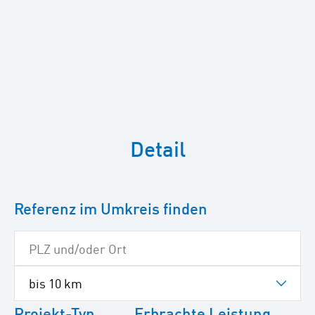
Zum
überspringen
Detail
der
folgenden
Google-
Map
Referenz im Umkreis finden
Projekt-Typ
Erbrachte Leistung