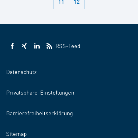
11
12
RSS-Feed
VSB
VSB
VSB
auf
auf
auf
Facebook
Xing
LinkedIn
Datenschutz
Privatsphäre-Einstellungen
Barrierefreiheitserklärung
Sitemap