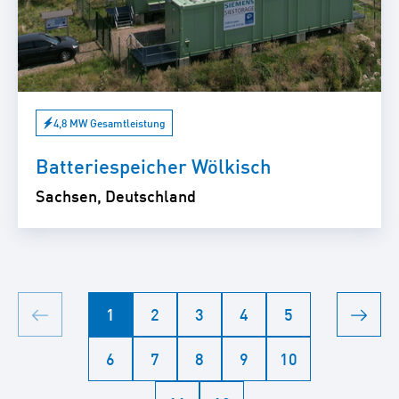
4,8 MW Gesamtleistung
Batteriespeicher Wölkisch
Sachsen, Deutschland
1
2
3
4
5
6
7
8
9
10