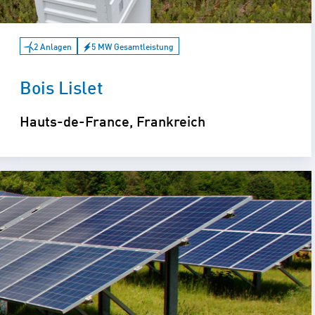
2 Anlagen
5 MW Gesamtleistung
Bois Lislet
Hauts-de-France, Frankreich