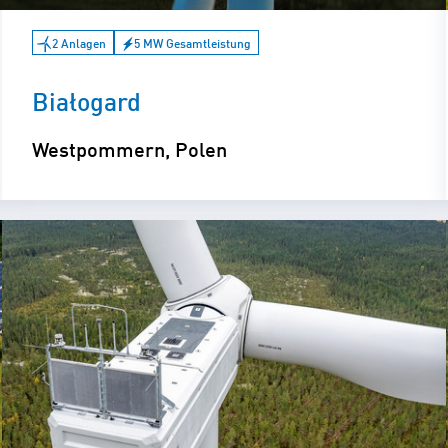
2 Anlagen
5 MW Gesamtleistung
Białogard
Westpommern, Polen