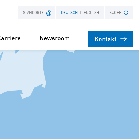
STANDORTE
DEUTSCH
ENGLISH
SUCHE
arriere
Newsroom
Kontakt
Frankreich
Suchbegriff
Polen
bare
rsorgung
Stromliefervertrag
ernehmen
(PPA)
speicher