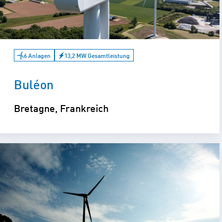
6 Anlagen
13,2 MW Gesamtleistung
Buléon
Bretagne, Frankreich