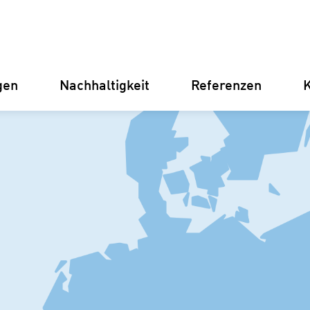
gen
Nachhaltigkeit
Referenzen
K
Deutschland
Finnland
Italien
Kroatien
Umspannwerke
Erneuer
Stromve
für Unt
Betriebsführung
Batterie
Instandhaltung
(BESS)