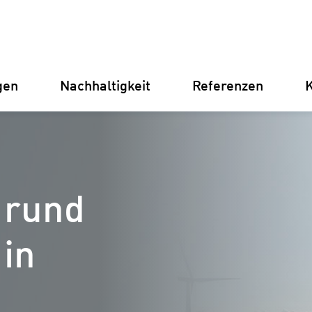
gen
Nachhaltigkeit
Referenzen
K
Deutschland
Finnland
Italien
Kroatien
 rund
Umspannwerke
Erneuer
Stromve
 in
für Unt
Betriebsführung
Batterie
Instandhaltung
(BESS)