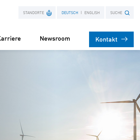
STANDORTE
DEUTSCH
ENGLISH
SUCHE
arriere
Newsroom
Kontakt
Frankreich
Suchbegriff
Polen
bare
rsorgung
Stromliefervertrag
ernehmen
(PPA)
speicher