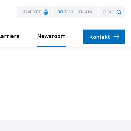
STANDORTE
DEUTSCH
ENGLISH
SUCHE
arriere
Newsroom
Kontakt
Frankreich
Suchbegriff
Polen
bare
rsorgung
Stromliefervertrag
ernehmen
(PPA)
speicher