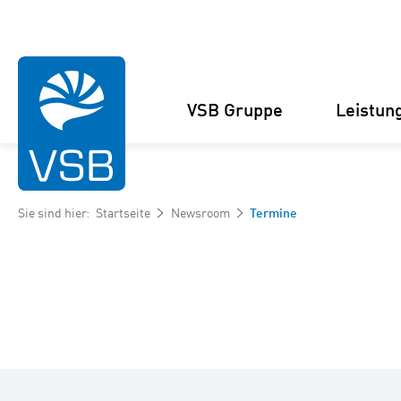
VSB Gruppe
Leistun
Sie sind hier:
Startseite
Newsroom
Termine
Struktur
Windenergie-Projekte
Management
Solarenergie-Projekte
Zahlen und Fakten
Projektankauf und
Kooperationen