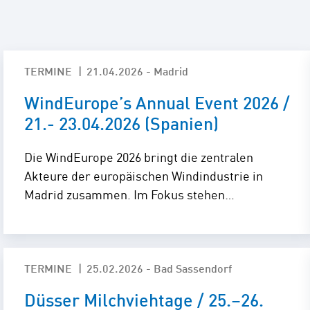
Standorte
Repowering
Innovation
Batteriespeicherlösungen
TERMINE
21.04.2026 - Madrid
WindEurope’s Annual Event 2026 /
ENERGYNIOUS –
Individuelle
21.- 23.04.2026 (Spanien)
Energielösungen
Die WindEurope 2026 bringt die zentralen
Akteure der europäischen Windindustrie in
Madrid zusammen. Im Fokus stehen…
TERMINE
25.02.2026 - Bad Sassendorf
Düsser Milchviehtage / 25.–26.