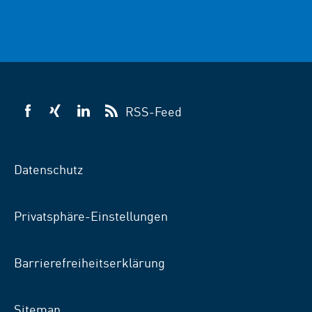
RSS-Feed
VSB
VSB
VSB
auf
auf
auf
Facebook
Xing
LinkedIn
Datenschutz
Privatsphäre-Einstellungen
Barrierefreiheitserklärung
Sitemap