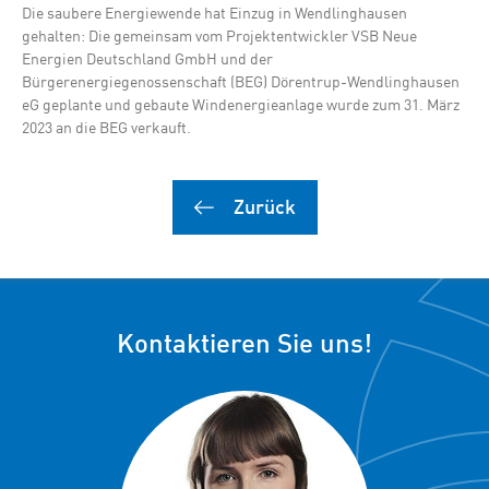
Die saubere Energiewende hat Einzug in Wendlinghausen
gehalten: Die gemeinsam vom Projektentwickler VSB Neue
Energien Deutschland GmbH und der
Bürgerenergiegenossenschaft (BEG) Dörentrup-Wendlinghausen
eG geplante und gebaute Windenergieanlage wurde zum 31. März
2023 an die BEG verkauft.
Zurück
Kontaktieren Sie uns!