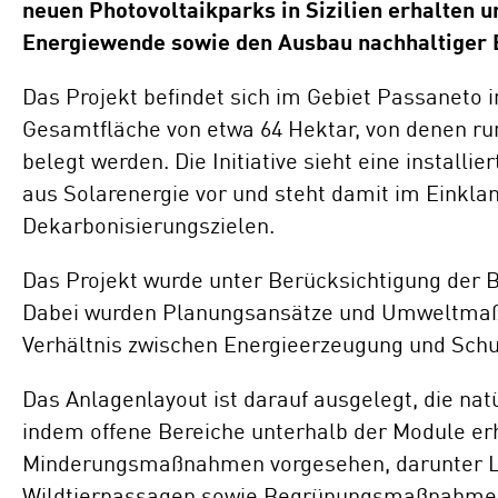
neuen Photovoltaikparks in Sizilien erhalten u
Standorte
Energiewende sowie den Ausbau nachhaltiger E
Repowering
Innovation
Das Projekt befindet sich im Gebiet Passaneto
Batteriespeicherlösungen
Gesamtfläche von etwa 64 Hektar, von denen ru
belegt werden. Die Initiative sieht eine install
ENERGYNIOUS –
Individuelle
aus Solarenergie vor und steht damit im Einkla
Energielösungen
Dekarbonisierungszielen.
Das Projekt wurde unter Berücksichtigung der 
Dabei wurden Planungsansätze und Umweltmaß
Verhältnis zwischen Energieerzeugung und Schu
Das Anlagenlayout ist darauf ausgelegt, die nat
indem offene Bereiche unterhalb der Module erh
Minderungsmaßnahmen vorgesehen, darunter Lö
Wildtierpassagen sowie Begrünungsmaßnahmen 