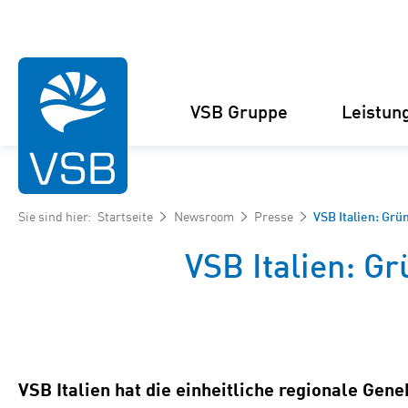
VSB Gruppe
Leistun
Sie sind hier:
Startseite
Newsroom
Presse
VSB Italien: Grü
VSB Italien: Gr
Struktur
Windenergie-Projekte
Management
Solarenergie-Projekte
Zahlen und Fakten
Projektankauf und
VSB Italien hat die einheitliche regionale Gen
Kooperationen