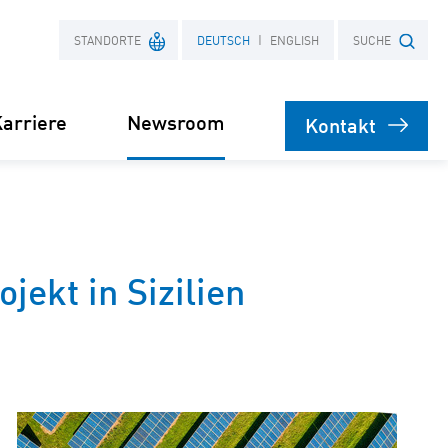
STANDORTE
DEUTSCH
ENGLISH
SUCHE
arriere
Newsroom
Kontakt
Frankreich
Suchbegriff
Polen
Presse
jekt in Sizilien
bare
rsorgung
Stromliefervertrag
ernehmen
(PPA)
speicher