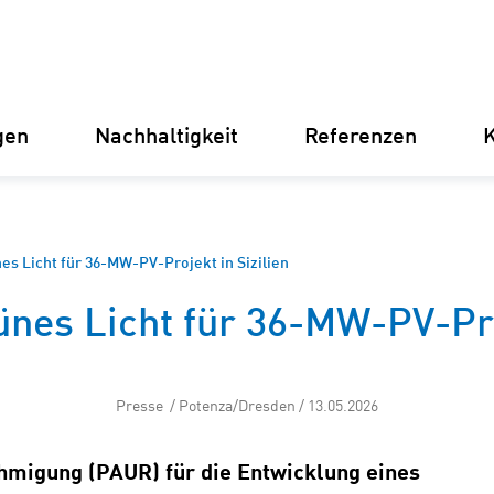
gen
Nachhaltigkeit
Referenzen
K
Deutschland
Finnland
Italien
Kroatien
nes Licht für 36-MW-PV-Projekt in Sizilien
ünes Licht für 36-MW-PV-Pro
Umspannwerke
Erneuer
Stromve
für Unt
Betriebsführung
Presse / Potenza/Dresden / 13.05.2026
Batterie
ehmigung (PAUR) für die Entwicklung eines
Instandhaltung
(BESS)