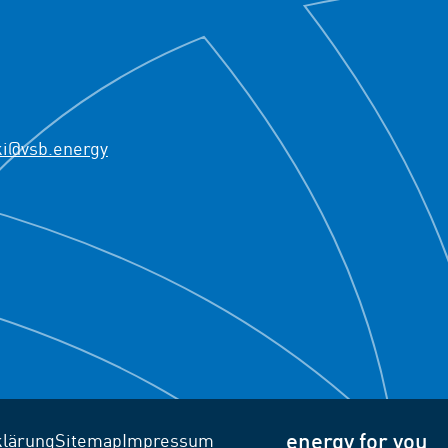
ki@vsb.energy
energy for you
klärung
Sitemap
Impressum