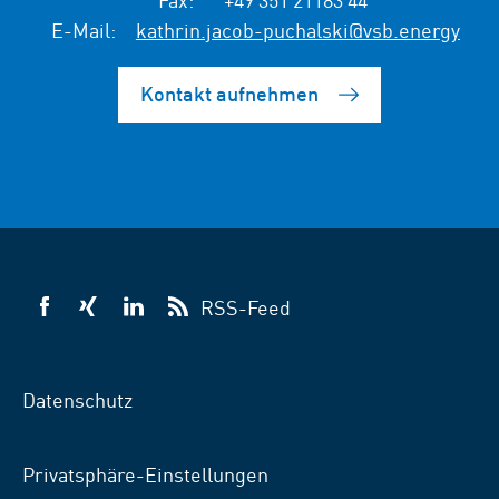
E-Mail:
kathrin.jacob-puchalski@vsb.energy
Kontakt aufnehmen
RSS-Feed
VSB
VSB
VSB
auf
auf
auf
Facebook
Xing
LinkedIn
Datenschutz
Privatsphäre-Einstellungen