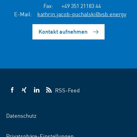
Fax:
+49 351 21183 44
E-Mail:
kathrin.jacob-puchalski@vsb.energy
Kontakt aufnehmen
RSS-Feed
VSB
VSB
VSB
auf
auf
auf
Facebook
Xing
LinkedIn
Datenschutz
Privatsphäre-Einstellungen