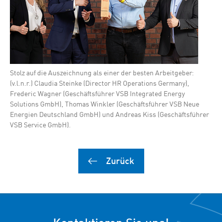
Stolz auf die Auszeichnung als einer der besten Arbeitgeber:
(v.l.n.r.) Claudia Steinke (Director HR Operations Germany),
Frederic Wagner (Geschäftsführer VSB Integrated Energy
Solutions GmbH), Thomas Winkler (Geschäftsführer VSB Neue
Energien Deutschland GmbH) und Andreas Kiss (Geschäftsführer
VSB Service GmbH).
Zurück