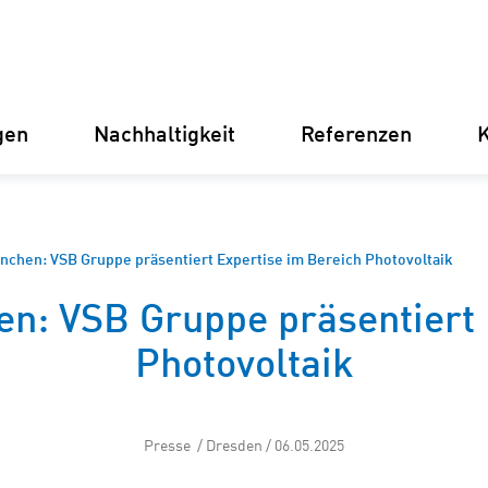
gen
Nachhaltigkeit
Referenzen
K
Deutschland
Finnland
Italien
Kroatien
hen: VSB Gruppe präsentiert Expertise im Bereich Photovoltaik
: VSB Gruppe präsentiert E
Umspannwerke
Erneuer
Photovoltaik
Stromve
für Unt
Betriebsführung
Presse / Dresden / 06.05.2025
Batterie
Instandhaltung
(BESS)