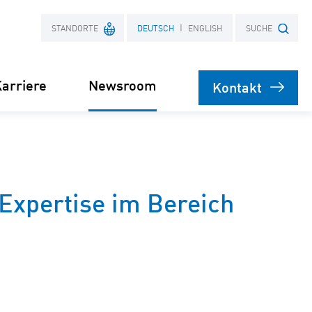
STANDORTE
DEUTSCH
ENGLISH
SUCHE
arriere
Newsroom
Kontakt
Frankreich
Suchbegriff
Polen
Presse
xpertise im Bereich
bare
rsorgung
Stromliefervertrag
ernehmen
(PPA)
speicher