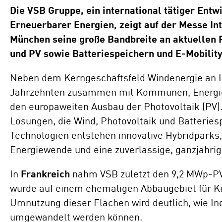
Standorte
Die VSB Gruppe, ein international tätiger Entw
Repowering
Erneuerbarer Energien, zeigt auf der Messe Int
Innovation
München seine große Bandbreite an aktuellen 
Batteriespeicherlösungen
und PV sowie Batteriespeichern und E-Mobilit
ENERGYNIOUS –
Neben dem Kerngeschäftsfeld Windenergie an La
Individuelle
Jahrzehnten zusammen mit Kommunen, Energie
Energielösungen
den europaweiten Ausbau der Photovoltaik (PV)
Lösungen, die Wind, Photovoltaik und Batteries
Technologien entstehen innovative Hybridparks,
Energiewende und eine zuverlässige, ganzjähri
In
Frankreich
nahm VSB zuletzt den 9,2 MWp-PV-
wurde auf einem ehemaligen Abbaugebiet für Kie
Umnutzung dieser Flächen wird deutlich, wie In
umgewandelt werden können.