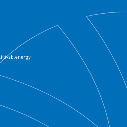
ki@vsb.energy