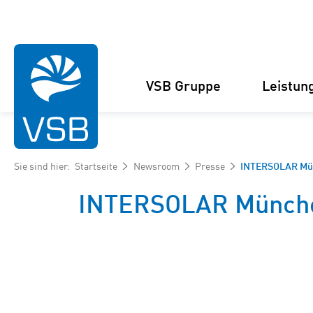
VSB Gruppe
Leistun
Sie sind hier:
Startseite
Newsroom
Presse
INTERSOLAR Münc
INTERSOLAR München
Struktur
Windenergie-Projekte
Management
Solarenergie-Projekte
Zahlen und Fakten
Projektankauf und
Kooperationen