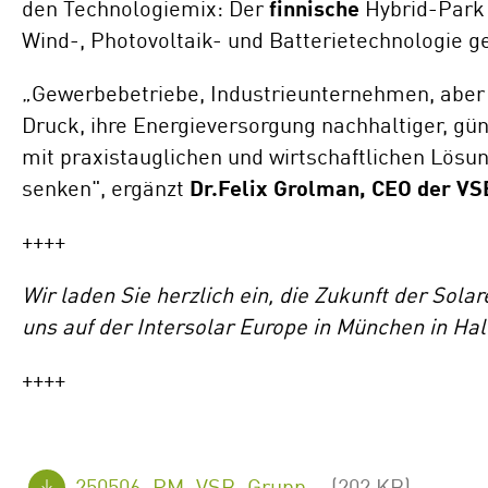
den Technologiemix: Der
finnische
Hybrid-Park 
Wind-, Photovoltaik- und Batterietechnologie g
„Gewerbebetriebe, Industrieunternehmen, abe
Druck, ihre Energieversorgung nachhaltiger, güns
mit praxistauglichen und wirtschaftlichen Lösu
senken", ergänzt
Dr.
Felix Grolman, CEO der VS
++++
Wir laden Sie herzlich ein, die Zukunft der So
uns auf der Intersolar Europe in München in Hal
++++
250506_PM_VSB_Gruppe_Intersolar_Aktuelle_PV-Projekte_FINAL_de.pdf
(202 KB)