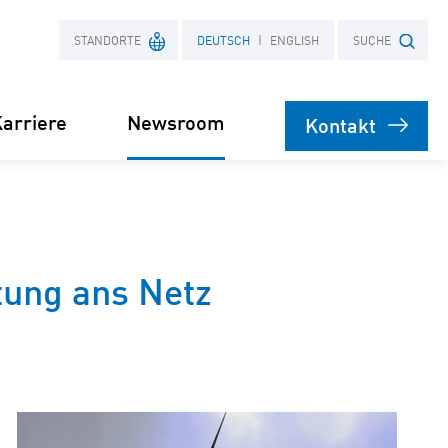
STANDORTE
DEUTSCH
ENGLISH
SUCHE
arriere
Newsroom
Kontakt
Frankreich
Suchbegriff
Polen
Presse
tung ans Netz
bare
rsorgung
Stromliefervertrag
ernehmen
(PPA)
speicher