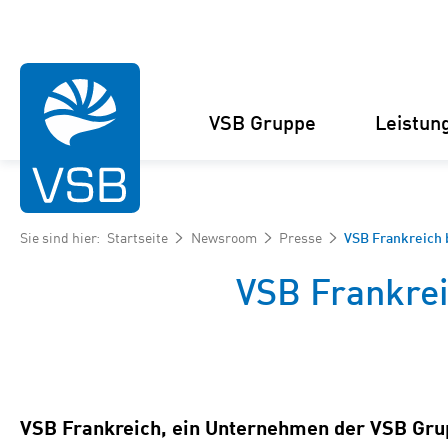
VSB Gruppe
Leistun
Sie sind hier:
Startseite
Newsroom
Presse
VSB Frankreich 
VSB Frankrei
Struktur
Windenergie-Projekte
Management
Solarenergie-Projekte
Zahlen und Fakten
Projektankauf und
VSB Frankreich, ein Unternehmen der VSB Grupp
Kooperationen