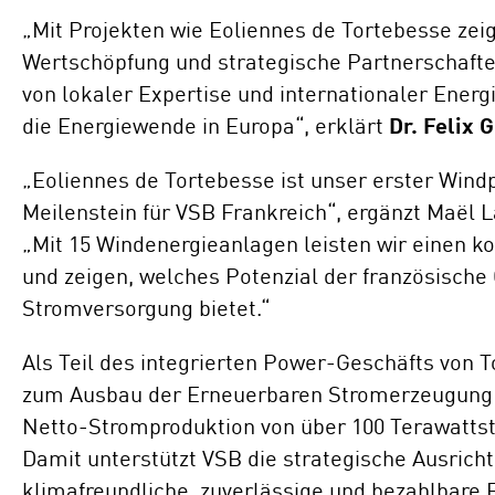
„Mit Projekten wie Eoliennes de Tortebesse zeig
Wertschöpfung und strategische Partnerschaft
von lokaler Expertise und internationaler Energi
die Energiewende in Europa“, erklärt
Dr. Felix
„Eoliennes de Tortebesse ist unser erster Win
Meilenstein für VSB Frankreich“, ergänzt Maël 
„Mit 15 Windenergieanlagen leisten wir einen k
und zeigen, welches Potenzial der französisch
Stromversorgung bietet.“
Als Teil des integrierten Power-Geschäfts von T
zum Ausbau der Erneuerbaren Stromerzeugung des
Netto-Stromproduktion von über 100 Terawattst
Damit unterstützt VSB die strategische Ausrich
klimafreundliche, zuverlässige und bezahlbare 