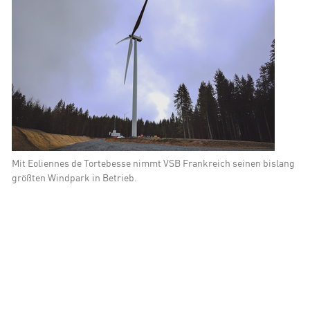
ity Lösungen
Mit Eoliennes de Tortebesse nimmt VSB Frankreich seinen bislang
größten Windpark in Betrieb.