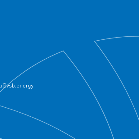
ki@vsb.energy