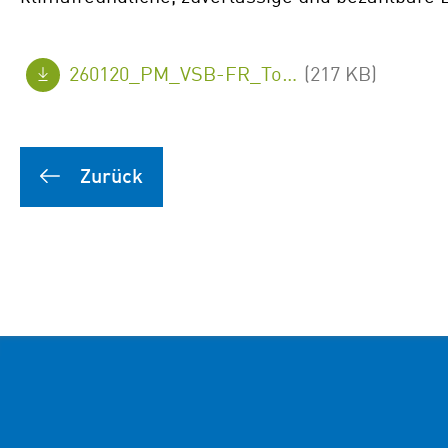
260120_PM_VSB-FR_Tortebesse_de_FINAL.pdf
(217 KB)
Zurück