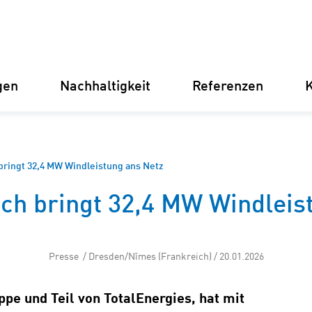
gen
Nachhaltigkeit
Referenzen
K
Deutschland
Finnland
Italien
Kroatien
bringt 32,4 MW Windleistung ans Netz
ch bringt 32,4 MW Windleis
Umspannwerke
Erneuer
Stromve
für Unt
Betriebsführung
Presse / Dresden/Nîmes (Frankreich) / 20.01.2026
Batterie
e und Teil von TotalEnergies, hat mit
Instandhaltung
(BESS)