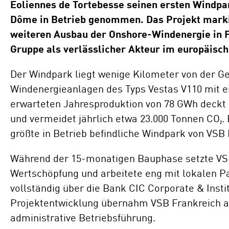
Eoliennes de Tortebesse seinen ersten Windp
Standorte
Dôme in Betrieb genommen. Das Projekt markie
Repowering
weiteren Ausbau der Onshore-Windenergie in Fr
Innovation
Batteriespeicherlösungen
Gruppe als verlässlicher Akteur im europäisc
Der Windpark liegt wenige Kilometer von der G
ENERGYNIOUS –
Individuelle
Windenergieanlagen des Typs Vestas V110 mit e
Energielösungen
erwarteten Jahresproduktion von 78 GWh deckt
und vermeidet jährlich etwa 23.000 Tonnen CO₂. 
größte in Betrieb befindliche Windpark von VSB 
Während der 15-monatigen Bauphase setzte VSB 
Wertschöpfung und arbeitete eng mit lokalen P
vollständig über die Bank CIC Corporate & Insti
Projektentwicklung übernahm VSB Frankreich a
administrative Betriebsführung.