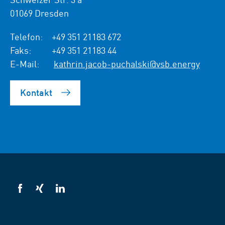
01069 Dresden
Telefon:
+49 351 21183 672
Faks:
+49 351 21183 44
E-Mail:
kathrin.jacob-puchalski@vsb.energy
Kontakt
VSB
VSB
VSB
na
na
na
Facebooku
Xing
LinkedIn