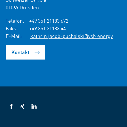
01069 Dresden
Telefon:
+49 351 21183 672
Faks:
+49 351 21183 44
E-Mail:
kathrin.jacob-puchalski@vsb.energy
Kontakt
VSB
VSB
VSB
na
na
na
Facebooku
Xing
LinkedIn