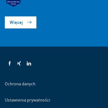
Więcej
VSB
VSB
VSB
na
na
na
Facebooku
Xing
LinkedIn
Ochrona danych
Ustawienia prywatności