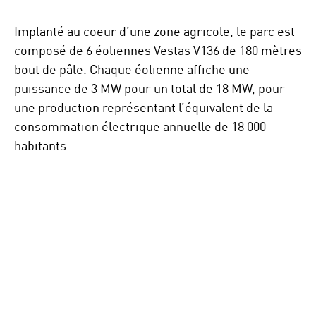
Implanté au coeur d’une zone agricole, le parc est
composé de 6 éoliennes Vestas V136 de 180 mètres
bout de pâle. Chaque éolienne affiche une
puissance de 3 MW pour un total de 18 MW, pour
une production représentant l’équivalent de la
consommation électrique annuelle de 18 000
habitants.
To
skip
the
following
Google
map