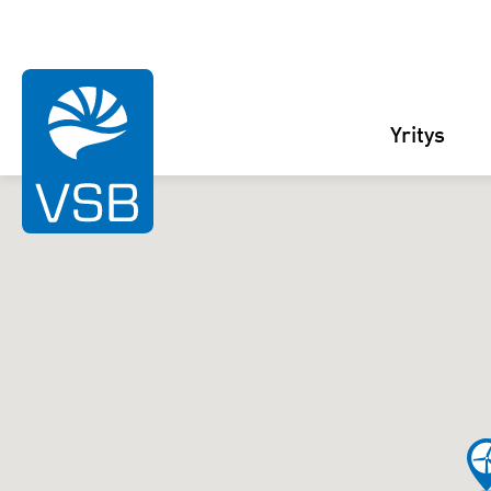
Yritys
Rahaselän tuulipuisto
Juurakon tuulipuisto
Karahkan tuulipuisto