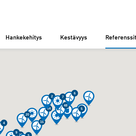
Hankekehitys
Kestävyys
Referenssi
Saksa
Suomi
Italia
Kroatia
6
2
7
48
14
5
20
16
4
9
26
5