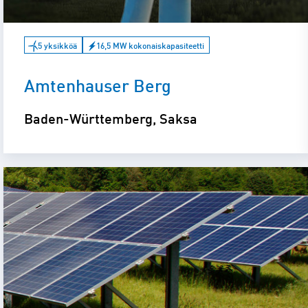
5 yksikköä
16,5 MW kokonaiskapasiteetti
Amtenhauser Berg
Baden-Württemberg, Saksa