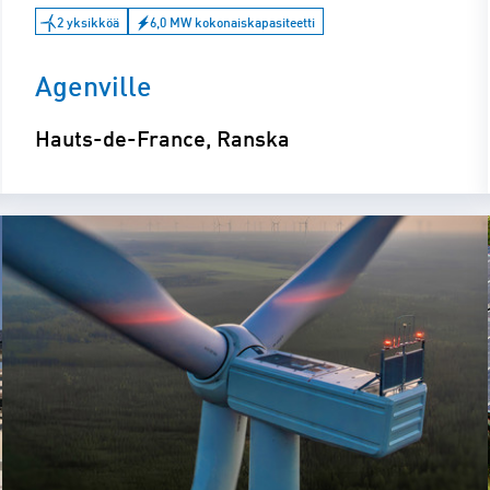
2 yksikköä
6,0 MW kokonaiskapasiteetti
Agenville
Hauts-de-France, Ranska