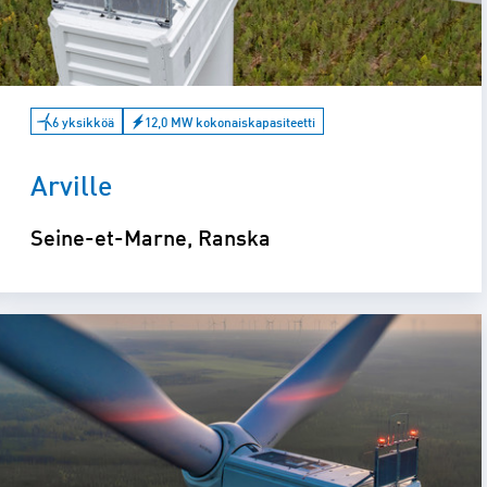
6 yksikköä
12,0 MW kokonaiskapasiteetti
Arville
Seine-et-Marne, Ranska