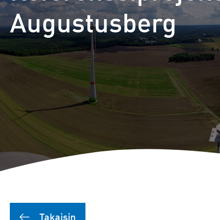
Augustusberg
Puutionsaaren hybridipuis
Leuvannevan hybridipuist
Outojängän tuulipuisto
Joutensuon hybridipuisto
Pikku Kivinevan hybridipui
Läyniönsuon aurinkopuist
Takaisin