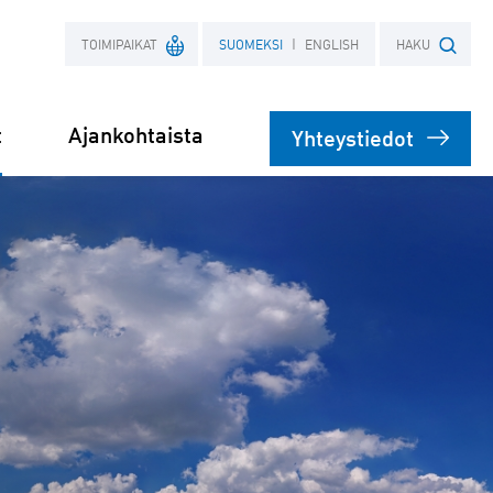
TOIMIPAIKAT
SUOMEKSI
ENGLISH
HAKU
t
Ajankohtaista
Yhteystiedot
Ranska
Hakusana
Puola