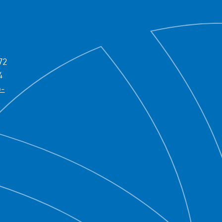
72
4
b-