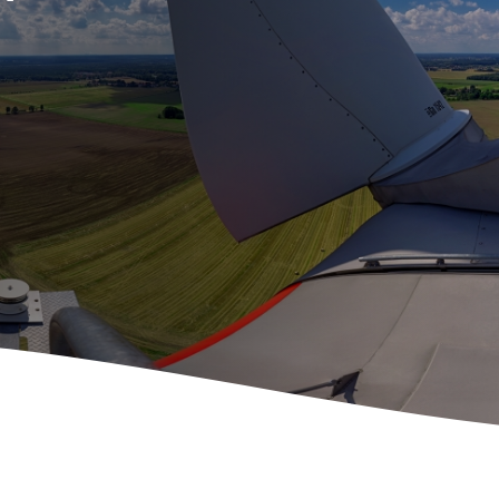
to
o
sto
o