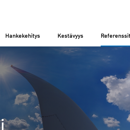
Hankekehitys
Kestävyys
Referenssi
Saksa
Suomi
Italia
Kroatia
i