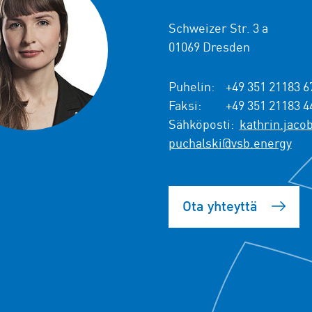
Schweizer Str. 3 a
01069 Dresden
Puhelin:
+49 351 21183 6
Faksi:
+49 351 21183 4
Sähköposti:
kathrin.jaco
puchalski@vsb.energy
Ota yhteyttä