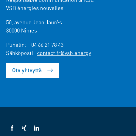
VSB énergies nouvelles
50, avenue Jean Jaurès
30000 Nîmes
Puhelin:
04 66 21 78 43
Sähköposti:
contact.fr@vsb.energy
Ota yhteyttä
VSB
VSB
VSB