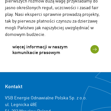
pierwszych rozmów dużą wagę przykładamy do
jasno określonych reguł, uczciwości i zasad fair
play. Nasi eksperci sprawnie prowadzą projekty,
tak by pierwsze płatności czynszu za dzierżawę
mogli Państwo jak najszybciej uwzględniać w
domowym budżecie.
więcej informacji w naszym
komunikacie prasowym
Kontakt
VSB Energie Odnawialne Polska Sp. z o.o.
ul. Legnicka 48E
54-202 Wrocław Poland