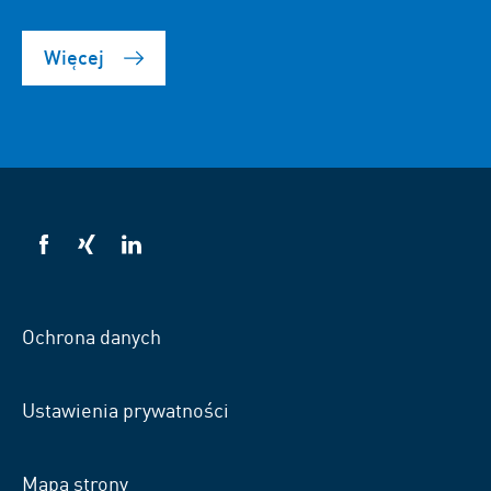
Więcej
VSB
VSB
VSB
na
na
na
Facebooku
Xing
LinkedIn
Ochrona danych
Ustawienia prywatności
Mapa strony