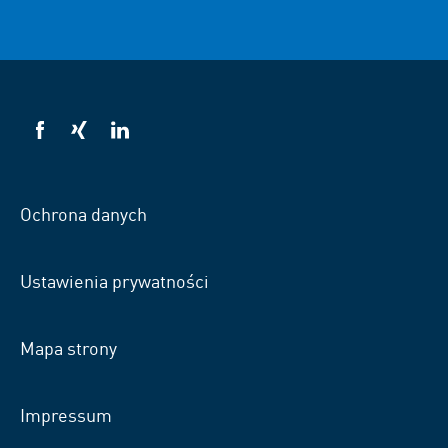
VSB
VSB
VSB
na
na
na
Facebooku
Xing
LinkedIn
Ochrona danych
Ustawienia prywatności
Mapa strony
Impressum