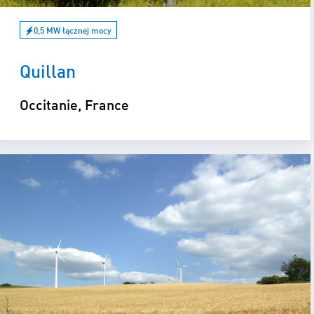
0,5 MW łącznej mocy
Quillan
Occitanie, France