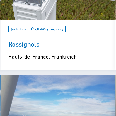
6 turbiny
12,0 MW łącznej mocy
Rossignols
Hauts-de-France, Frankreich