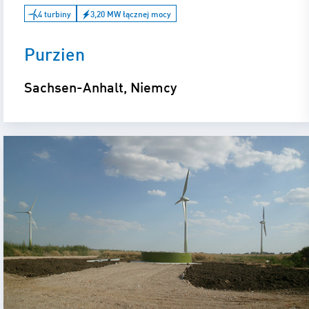
4 turbiny
3,20 MW łącznej mocy
Purzien
Sachsen-Anhalt, Niemcy