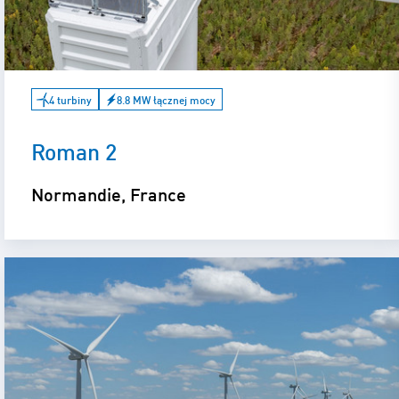
4 turbiny
8.8 MW łącznej mocy
Roman 2
Normandie, France