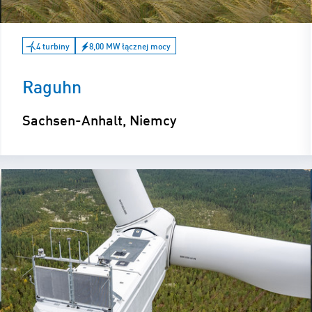
4 turbiny
8,00 MW łącznej mocy
Raguhn
Sachsen-Anhalt, Niemcy