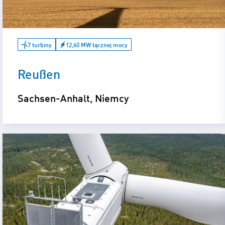
7 turbiny
12,60 MW łącznej mocy
Reußen
Sachsen-Anhalt, Niemcy