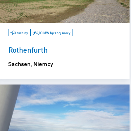
3 turbiny
6,00 MW łącznej mocy
Rothenfurth
Sachsen, Niemcy