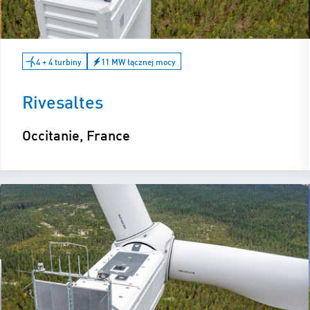
4 + 4 turbiny
11 MW łącznej mocy
Rivesaltes
Occitanie, France