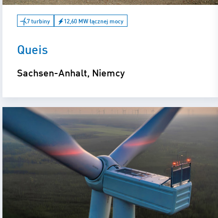
7 turbiny
12,60 MW łącznej mocy
Queis
Sachsen-Anhalt, Niemcy