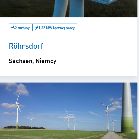
2 turbiny
1,32 MW łącznej mocy
Röhrsdorf
Sachsen, Niemcy