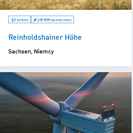
5 turbiny
3,00 MW łącznej mocy
Reinholdshainer Höhe
Sachsen, Niemcy