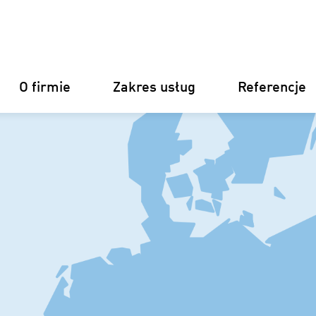
O firmie
Zakres usług
Referencje
Niemcy
Finlandia
Włochy
Chorwacj