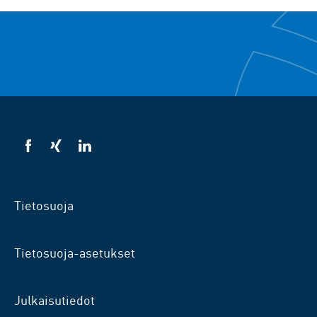
VSB
VSB
VSB
facebookissa
xingissä
LinkedInissä
Tietosuoja
Tietosuoja-asetukset
Julkaisutiedot