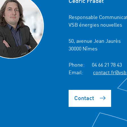
Cedric Fradet
Responsable Communicat
VSB énergies nouvelles
50, avenue Jean Jaurès
30000 Nîmes
Phone:
04 66 21 78 43
Email:
contact.fr@vsb
Contact