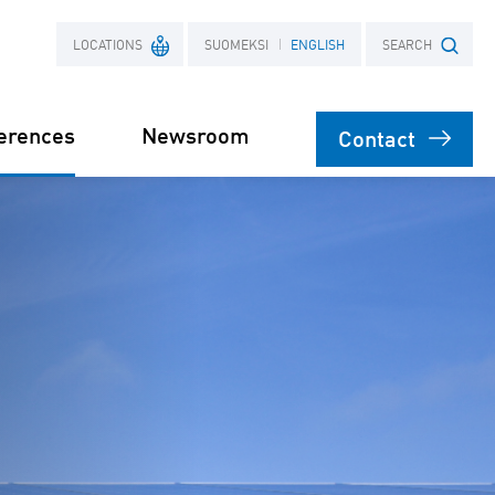
LOCATIONS
SUOMEKSI
ENGLISH
SEARCH
erences
Newsroom
Contact
France
Search term
Poland