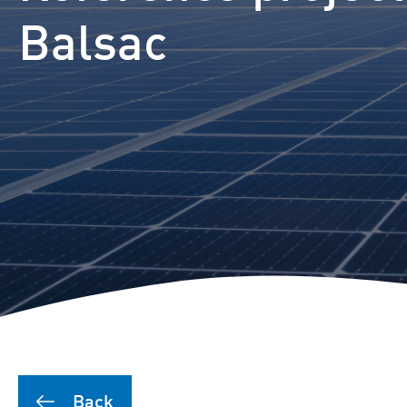
Puutionsaari hybrid farm
Balsac
Leuvanneva hybrid farm
Outojänkä wind farm
Joutensuo hybrid farm
Pikku Kivineva hybrid far
Läyniönsuo solar farm
Back